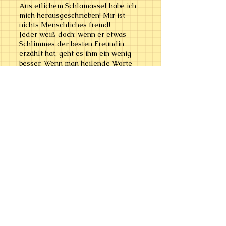
Aus etlichem Schlamassel habe ich
mich herausgeschrieben! Mir ist
nichts Menschliches fremd!
Jeder weiß doch: wenn er etwas
Schlimmes der besten Freundin
erzählt hat, geht es ihm ein wenig
besser. Wenn man heilende Worte
verwendet in gewissem Rhythmus:
"Heile Heile Gänschen, es wird ja
wieder gut…." geht es einem besser.
Uralten Heilweisen wie
Gesundsprechen, Zaubersprüche,
Märchen, Psalme von Salomon -
allem wird heilende Wirkung
zugesprochen.
Zudem öffnet das Schreiben den
Weg in das Unterbewußtsein und
dort findet man die schönsten
Schätze, Lösungsmöglichkeiten für
die unterschiedlichsten Probleme,
geniale Ideen und noch mehr. Selbst
die moderne Hirnforschung weist
nach, wie positiv das Schreiben auf